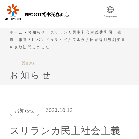
Language
ホーム
お知らせ
スリランカ民主社会主義共和国 鉄
道・報道大臣バンドゥラ・グナワルダナ氏が香川県副知事
を表敬訪問しました
N
e
w
s
お
知
ら
せ
2023.10.12
お知らせ
スリランカ民主社会主義