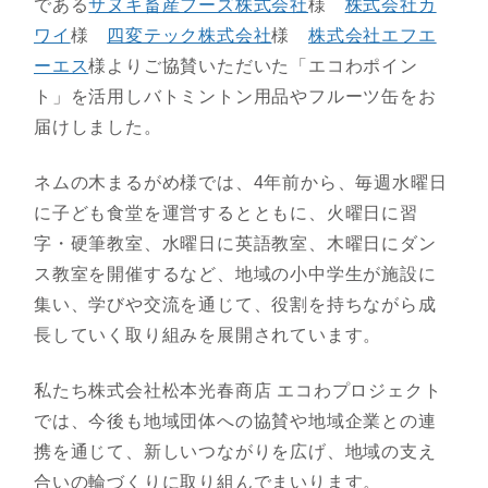
である
サヌキ畜産フーズ株式会社
様
株式会社カ
ワイ
様
四変テック株式会社
様
株式会社エフエ
ーエス
様よりご協賛いただいた「エコわポイン
ト」を活用しバトミントン用品やフルーツ缶をお
届けしました。
ネムの木まるがめ様では、4年前から、毎週水曜日
に子ども食堂を運営するとともに、火曜日に習
字・硬筆教室、水曜日に英語教室、木曜日にダン
ス教室を開催するなど、地域の小中学生が施設に
集い、学びや交流を通じて、役割を持ちながら成
長していく取り組みを展開されています。
私たち株式会社松本光春商店 エコわプロジェクト
では、今後も地域団体への協賛や地域企業との連
携を通じて、新しいつながりを広げ、地域の支え
合いの輪づくりに取り組んでまいります。