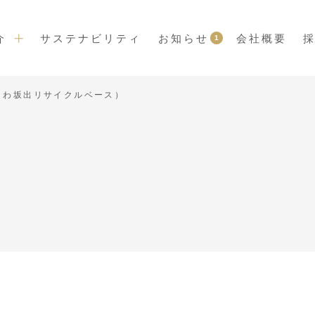
介
サステナビリティ
お知らせ
会社概要
1
コわ坂出リサイクルベース）