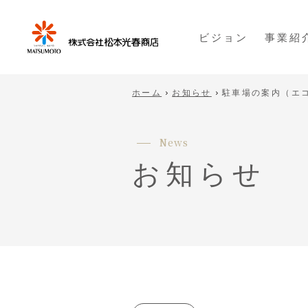
ビジョン
事業紹
ホーム
お知らせ
駐車場の案内（エ
N
e
w
s
お
知
ら
せ